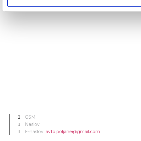
GSM:
041 409 664
Naslov:
Industrijska ulica 5 2230 Lenart.
E-naslov:
avto.poljane@gmail.com