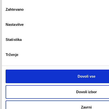
Izbira
Naslov:
Industrijska ulica 5 2230 Lenart.
Zahtevano
soglasja
E-naslov:
avto.poljane@gmail.com
Varstvo osebnih podatkov in GDPR
Nastavitve
Sledite nam
Statistika
Trženje
DK Studio | © 2022 Vse pravice pridržane. |
Dovoli vse
Dovoli izbor
Zavrni