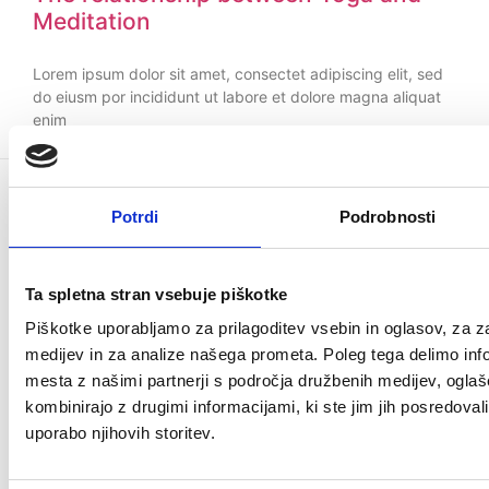
Meditation
Lorem ipsum dolor sit amet, consectet adipiscing elit, sed
do eiusm por incididunt ut labore et dolore magna aliquat
enim
12 decembra, 2021
Potrdi
Podrobnosti
Kontaktirajte nas
Ta spletna stran vsebuje piškotke
Kaj počnemo
Piškotke uporabljamo za prilagoditev vsebin in oglasov, za za
medijev in za analize našega prometa. Poleg tega delimo inf
Prodaja pregledanih vozil z garancijo
mesta z našimi partnerji s področja družbenih medijev, oglašev
kombinirajo z drugimi informacijami, ki ste jim jih posredovali 
Kontaktni podatki
uporabo njihovih storitev.
GSM:
041 409 664