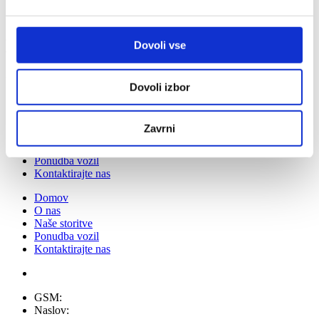
DK Studio | © 2022 Vse pravice pridržane. |
Dovoli vse
Avto poljane d.o.o.
Dovoli izbor
Prodaja pregledanih vozil z garancijo
Domov
Zavrni
O nas
Naše storitve
Ponudba vozil
Kontaktirajte nas
Domov
O nas
Naše storitve
Ponudba vozil
Kontaktirajte nas
GSM:
041 409 664
Naslov:
Industrijska ulica 5 2230 Lenart.