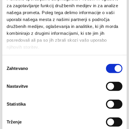
za zagotavljanje funkcij družbenih medijev in za analize
behind the scenes
našega prometa. Poleg tega delimo informacije o vaši
uporabi našega mesta z našimi partnerji s področja
Email Address
družbenih medijev, oglaševanja in analitike, ki jih morda
Send
kombinirajo z drugimi informacijami, ki ste jim jih
Kontaktirajte nas
posredovali ali pa so jih zbrali skozi vašo uporabo
Kaj počnemo
njihovih storitev.
Prodaja pregledanih vozil z garancijo
Izbira
Kontaktni podatki
Zahtevano
soglasja
GSM:
041 409 664
Naslov:
Industrijska ulica 5 2230 Lenart.
Nastavitve
E-naslov:
avto.poljane@gmail.com
Varstvo osebnih podatkov in GDPR
Statistika
Sledite nam
Trženje
Facebook-f